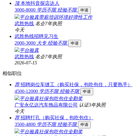
顶
本地抖音探店达人
3000-8000
学历不限
经验不限
申请
平台验真
带薪培训
环境好
弹性工作
武胜热线
名企
7年
执照
今天
武胜热线招聘见习生
2000-3000
大专
经验不限
申请
平台验真
武胜热线
名企
7年
执照
2026-07-15
相似职位
荐
招聘岗位车缝工（购买社保，包吃包住，只要熟手）
4500-12000
学历不限
经验不限
申请
平台验真
社保
包吃
包住
全勤奖
广安永亿达汽车饰品有限公司
认证
3年
执照
今天
荐
招聘打孔（购买社保，包吃包住）
3500-4800
学历不限
经验不限
申请
平台验真
社保
包吃
包住
全勤奖