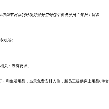
薪培训
节日福利
环境好
晋升空间
包午餐
低价员工餐
员工宿舍
洗衣机等）
书相关：没有要求。
可）和生活用品，当天免费安排入住，新员工提供床上用品6件