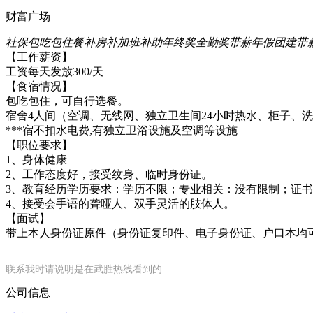
财富广场
社保
包吃
包住
餐补
房补
加班补助
年终奖
全勤奖
带薪年假
团建
带
【工作薪资】
工资每天发放300/天
【食宿情况】
包吃包住，可自行选餐。
宿舍4人间（空调、无线网、独立卫生间24小时热水、柜子、
***宿不扣水电费,有独立卫浴设施及空调等设施
【职位要求】
1、身体健康
2、工作态度好，接受纹身、临时身份证。
3、教育经历学历要求：学历不限；专业相关：没有限制；证
4、接受会手语的聋哑人、双手灵活的肢体人。
【面试】
带上本人身份证原件（身份证复印件、电子身份证、户口本均
联系我时请说明是在武胜热线看到的…
公司信息