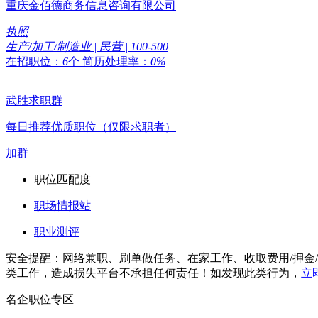
重庆金佰德商务信息咨询有限公司
执照
生产/加工/制造业 | 民营 | 100-500
在招职位：
6
个
简历处理率：
0%
武胜求职群
每日推荐优质职位（仅限求职者）
加群
职位匹配度
职场情报站
职业测评
安全提醒：网络兼职、刷单做任务、在家工作、收取费用/押金
类工作，造成损失平台不承担任何责任！如发现此类行为，
立
名企职位专区