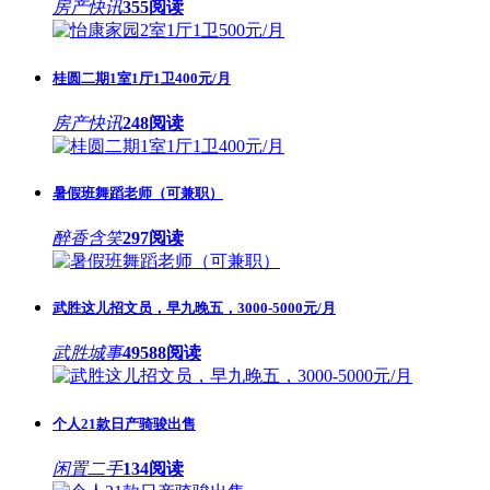
房产快讯
355阅读
桂圆二期1室1厅1卫400元/月
房产快讯
248阅读
暑假班舞蹈老师（可兼职）
醉香含笑
297阅读
武胜这儿招文员，早九晚五，3000-5000元/月
武胜城事
49588阅读
个人21款日产骑骏出售
闲置二手
134阅读