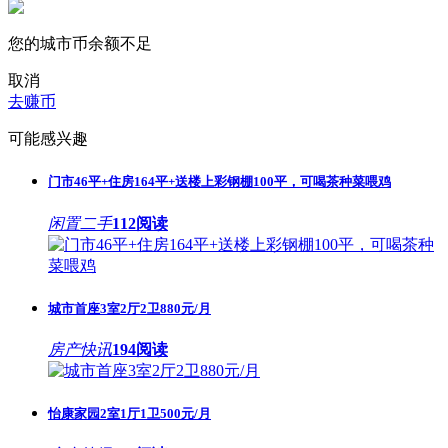
您的城市币余额不足
取消
去赚币
可能感兴趣
门市46平+住房164平+送楼上彩钢棚100平，可喝茶种菜喂鸡
闲置二手
112阅读
城市首座3室2厅2卫880元/月
房产快讯
194阅读
怡康家园2室1厅1卫500元/月